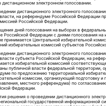
в дистанционном электронном голосовании.
ведении дистанционного электронного голосовани
 власти, на референдуме Российской Федерации п
омиссией Российской Федерации.
ещения дней голосования на выборах в федеральны
е Российской Федерации с днями голосования на 
ие принимается Центральной избирательной комис
ний избирательных комиссий субъектов Российск
ведении дистанционного электронного голосовани
власти субъекта Российской Федерации, на рефе
мается избирательной комиссией соответствующе
ганы публичной власти федеральной территории, о
думе по предложению территориальной избирате
рательной комиссии, организующей подготовку и 
авления, местного референдума) по согласовани
йской Федерации.
ятия решения о проведении дистанционного электр
региональной государственной информационной си