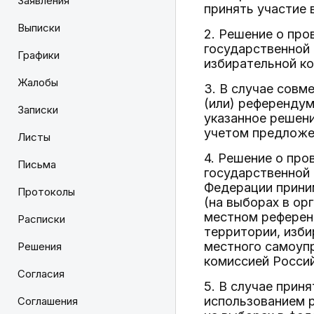
Заявления
принять участие 
Выписки
2. Решение о про
государственной
Графики
избирательной к
Жалобы
3. В случае совм
(или) референдум
Записки
указанное решен
учетом предложе
Листы
4. Решение о про
Письма
государственной 
Федерации прини
Протоколы
(на выборах в ор
местном референ
Расписки
территории, изби
местного самоупр
Решения
комиссией Росси
Согласия
5. В случае прин
использованием 
Соглашения