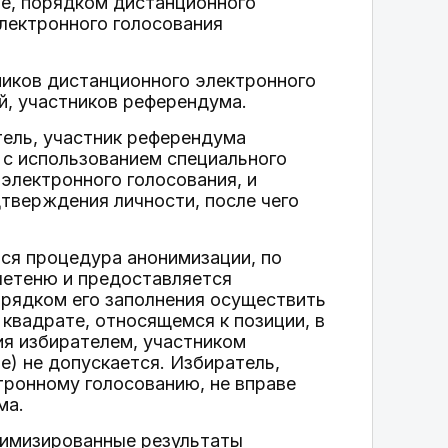
ие, порядком дистанционного
лектронного голосования
ников дистанционного электронного
й, участников референдума.
тель, участник референдума
 с использованием специального
электронного голосования, и
тверждения личности, после чего
тся процедура анонимизации, по
летеню и предоставляется
рядком его заполнения осуществить
квадрате, относящемся к позиции, в
ия избирателем, участником
) не допускается. Избиратель,
тронному голосованию, не вправе
ма.
нимизированные результаты