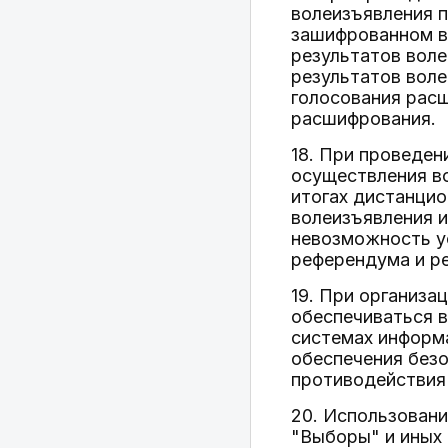
волеизъявления 
зашифрованном в
результатов вол
результатов вол
голосования рас
расшифрования.
18. При проведен
осуществления в
итогах дистанцио
волеизъявления и
невозможность у
референдума и ре
19. При организа
обеспечиваться 
системах информ
обеспечения без
противодействия 
20. Использовани
"Выборы" и иных 