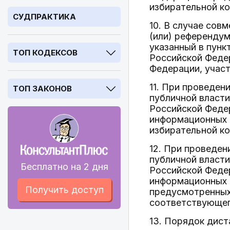
избирательной к
СУДПРАКТИКА
10. В случае сов
(или) референдум
указанный в пунк
ТОП КОДЕКСОВ
Российской Феде
Федерации, учас
11. При проведен
ТОП ЗАКОНОВ
публичной власти
Российской Феде
информационных 
избирательной к
12. При проведен
публичной власти
Бесплатно на 2 дня
Российской Феде
информационных с
Получить доступ
предусмотренных
соответствующег
13. Порядок дист