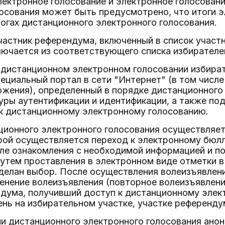
ектронное голосование и электронное голосован
осования может быть предусмотрено, что итоги э
огах дистанционного электронного голосования.
участник референдума, включенный в список участ
лючается из соответствующего списка избирателе
в дистанционном электронном голосовании избира
ециальный портал в сети "Интернет" (в том числе
жения), определенный в порядке дистанционного 
ры аутентификации и идентификации, а также под
 к дистанционному электронному голосованию.
нционного электронного голосования осуществляе
рой осуществляется переход к электронному бюл
ле ознакомления с необходимой информацией и по
утем проставления в электронном виде отметки в 
делан выбор. После осуществления волеизъявлен
нение волеизъявления (повторное волеизъявление
дума, получивший доступ к дистанционному элек
нь на избирательном участке, участке референду
ии дистанционного электронного голосования ано