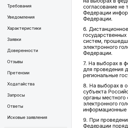
на выборах в фед
Требования
согласование не 
Федерации инфор
Уведомления
Федерации.
Характеристики
6. Дистанционное
государственных
Заявки
систем, прошедш
электронного го
Доверенности
Федерации.
Отзывы
7. На выборах в 
для проведения д
Претензии
региональные го
Ходатайства
8. На выборах в 
субъекта Российс
Запросы
органы местного
электронного гол
Ответы
информационные 
Исковые заявления
9. При проведени
Федерации поряд