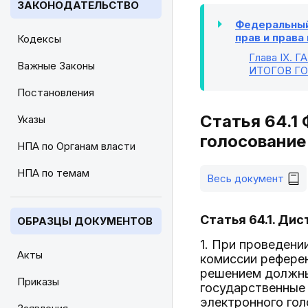
ЗАКОНОДАТЕЛЬСТВО
Федеральный 
прав и права
Кодексы
Глава IX
. 
Важные Законы
ИТОГОВ Г
Постановления
Статья 64.1
Указы
голосование
НПА по Органам власти
НПА по темам
Весь документ
Статья 64.1. Ди
ОБРАЗЦЫ ДОКУМЕНТОВ
1. При проведен
Акты
комиссии рефере
решением должны
Приказы
государственные
электронного гол