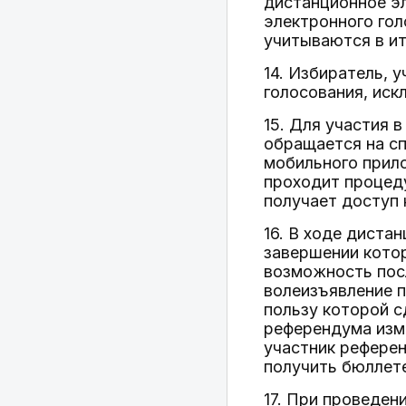
дистанционное эл
электронного гол
учитываются в ит
14. Избиратель, 
голосования, иск
15. Для участия 
обращается на сп
мобильного прило
проходит процеду
получает доступ
16. В ходе диста
завершении кото
возможность пос
волеизъявление п
пользу которой с
референдума изме
участник референ
получить бюллете
17. При проведен