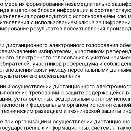
по мере их формирования незамедлительно зашиф
иде в цепочке блоков информации в соответству
еизъявления производится с использованием клю
еизъявления с использованием ключа зашифрован
шифрование результатов волеизъявления производ
ии дистанционного электронного голосования об
олеизъявления избирателем, участником референ
нного электронного голосования с учетом неизме
збирателей, участников референдума и соблюдени
становления связи между персональными данными
зультатом его волеизъявления.
ции и осуществлении дистанционного электронног
выполнение требований о защите содержащейся в
ации, установленных федеральным органом исполн
опасности и федеральным органом исполнительной
техническим разведкам и технической защиты инф
е при организации и осуществлении дистанционно
государственных информационных систем, а такж