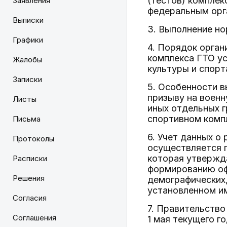
(тестов) комплек
Заявления
федеральным орга
Выписки
3. Выполнение но
Графики
4. Порядок орган
комплекса ГТО ус
Жалобы
культуры и спорт
Записки
5. Особенности в
призыву на военн
Листы
иных отдельных 
спортивном компл
Письма
6. Учет данных о
Протоколы
осуществляется п
которая утвержд
Расписки
формированию оф
Решения
демографических,
установленном и
Согласия
7. Правительств
Соглашения
1 мая текущего г