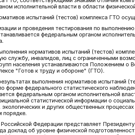
са ГТО, соответствующими знаками отличия комп
ном исполнительной власти в области физической
рмативов испытаний (тестов) комплекса ГТО осу
изации и проведения тестирования по выполнению
танавливается федеральным органом исполнитель
а.
ыполнения нормативов испытаний (тестов) компл
ую службу, инвалидов, лиц с ограниченными возм
групп населения устанавливаются Положением о В
ексе "Готов к труду и обороне" (ГТО).
 результатах выполнения нормативов испытаний (т
о форме федерального статистического наблюден
ается федеральным органом исполнительной влас
ициальной статистической информации о социаль
 экологических и других общественных процессах
м порядке.
о Российской Федерации представляет Президент
ода доклад об уровне физической подготовленност