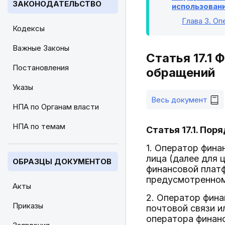
ЗАКОНОДАТЕЛЬСТВО
использован
Глава 3
. О
Кодексы
Важные Законы
Статья 17.1 
Постановления
обращений
Указы
Весь документ
НПА по Органам власти
НПА по темам
Статья 17.1. По
1. Оператор фин
лица (далее для 
ОБРАЗЦЫ ДОКУМЕНТОВ
финансовой плат
предусмотренном
Акты
2. Оператор фин
Приказы
почтовой связи и
оператора финан