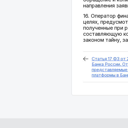
направления заяв
16. Оператор фин
целях, предусмо
полученные при 
составляющую ко
законом тайну, з
Статья 17 ФЗ от 
Банка России. О
представляемые
платформы в Бан