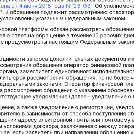
она от 4 июня 2018 года N 123-ФЗ
"Об уполномоче
г", и обращение подлежит рассмотрению операто
е установлены указанным Федеральным законом.
нсовой платформы обязан рассмотреть обращение
елю ответ на обращение в течение 15 рабочих дне
 не предусмотрены настоящим Федеральным закон
ходимости запроса дополнительных документов и 
ассмотрения обращения оператор финансовой пла
органа, заместителя единоличного исполнительно
лить срок рассмотрения обращения, но не более че
едеральными законами. Оператор финансовой пла
а рассмотрения обращения с указанием обоснован
тствующее уведомление (далее - уведомление о 
щение, а также уведомление о регистрации, уведо
явителю в зависимости от способа поступления о
ащении адресу электронной почты или почтовому 
 условиями договора, заключенного между опер
учае, если заявитель при направлении обращения у