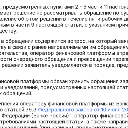
ях, предусмотренных пунктами 2 - 5 части 11 наст
мает решение не рассматривать обращение по су
ление об этом решении в течение пяти рабочих д
ным в части 9 настоящей статьи, с указанием пр
ществу.
ли в обращении содержится вопрос, на который за
ву в связи с ранее направляемыми им обращениям
оятельства, оператор финансовой платформы впр
ости очередного обращения и прекращении переп
м решении заявитель уведомляется в порядке, пр
ансовой платформы обязан хранить обращения заяв
и уведомлений, предусмотренных настоящей статье
х обращений.
тупления оператору финансовой платформы из Бан
о статьей 79.3
Федерального закона от 10 июля 2
 Федерации (Банке России)", оператор финансово
 требованиями настоящей статьи, а также направи
и уведомлений (при наличии), предусмотренных на