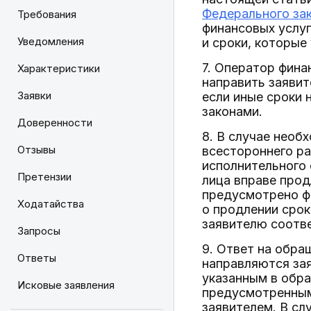
Федерального зак
Требования
финансовых услу
Уведомления
и сроки, которы
7. Оператор фина
Характеристики
направить заявит
Заявки
если иные сроки
законами.
Доверенности
8. В случае необ
Отзывы
всестороннего р
исполнительного 
Претензии
лица вправе прод
предусмотрено ф
Ходатайства
о продлении срок
заявителю соотве
Запросы
9. Ответ на обра
Ответы
направляются за
указанным в обр
Исковые заявления
предусмотренным
заявителем. В сл