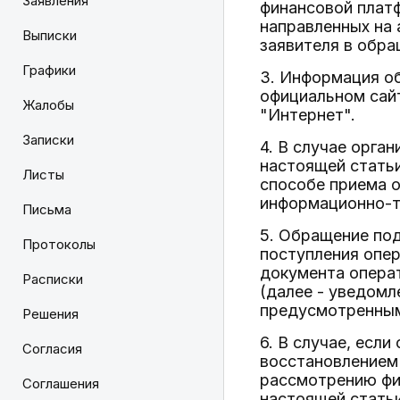
Заявления
финансовой платф
направленных на
Выписки
заявителя в обра
Графики
3. Информация об
официальном сай
Жалобы
"Интернет".
Записки
4. В случае орг
настоящей стать
Листы
способе приема о
информационно-т
Письма
5. Обращение под
Протоколы
поступления опе
документа опера
Расписки
(далее - уведомл
предусмотренным
Решения
6. В случае, есл
Согласия
восстановлением
рассмотрению фи
Соглашения
настоящей стать