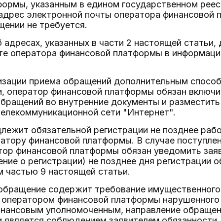
ормы, указанным в едином государственном реес
 адрес электронной почты оператора финансовой 
щении не требуется.
 адресах, указанных в части 2 настоящей статьи,
те оператора финансовой платформы в информаци
анизации приема обращений дополнительным спосо
и, оператор финансовой платформы обязан включ
бращений во внутренние документы и разместить 
елекоммуникационной сети "Интернет".
лежит обязательной регистрации не позднее рабо
ратору финансовой платформы. В случае поступле
тор финансовой платформы обязан уведомить зая
ение о регистрации) не позднее дня регистрации 
 частью 9 настоящей статьи.
и обращение содержит требование имущественного 
 оператором финансовой платформы нарушенного 
нансовым уполномоченным, направление обращени
и является соблюдением заявителем обязанности