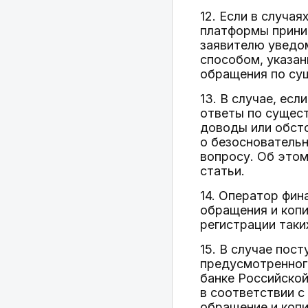
12. Если в случа
платформы прини
заявителю уведом
способом, указан
обращения по су
13. В случае, ес
ответы по сущест
доводы или обст
о безосновательн
вопросу. Об это
статьи.
14. Оператор фин
обращения и копи
регистрации таки
15. В случае пос
предусмотренног
банке Российской
в соответствии с
обращение и копи