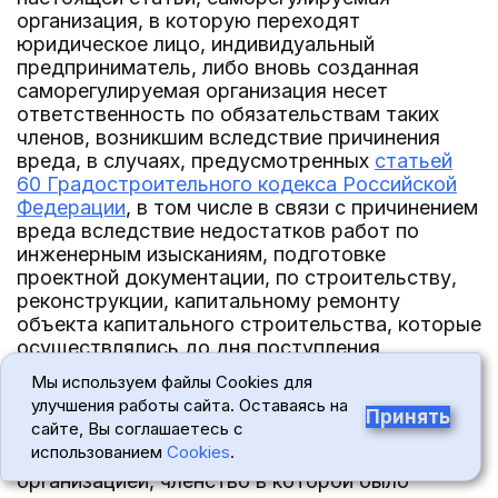
организация, в которую переходят
юридическое лицо, индивидуальный
предприниматель, либо вновь созданная
саморегулируемая организация несет
ответственность по обязательствам таких
членов, возникшим вследствие причинения
вреда, в случаях, предусмотренных
статьей
60 Градостроительного кодекса Российской
Федерации
, в том числе в связи с причинением
вреда вследствие недостатков работ по
инженерным изысканиям, подготовке
проектной документации, по строительству,
реконструкции, капитальному ремонту
объекта капитального строительства, которые
осуществлялись до дня поступления
указанных денежных средств в
Мы используем файлы Cookies для
компенсационный фонд возмещения вреда
улучшения работы сайта. Оставаясь на
саморегулируемой организации.
Принять
сайте, Вы соглашаетесь с
использованием
Cookies
.
13.4. Со дня перечисления саморегулируемой
организацией, членство в которой было